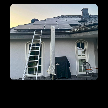
M+S Solar
Ihr Solar & PV
für
GmbH
Profi
Bretzenheim