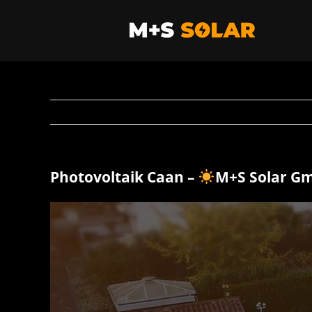
Zum
Inhalt
springen
Photovoltaik Caan –
M+S Solar G