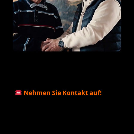
M+S Solar
Ihr Solar & PV
für
GmbH
Profi
Daubach
Nehmen Sie Kontakt auf!