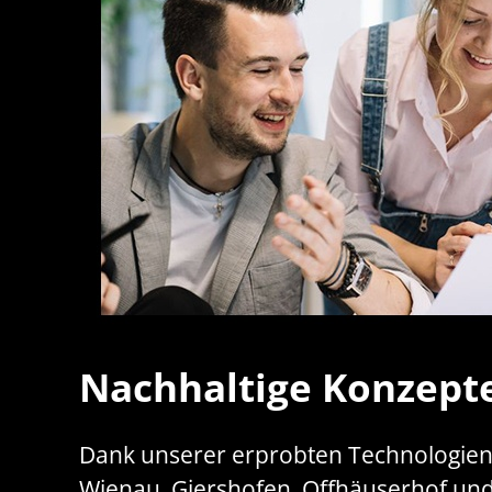
Nachhaltige Konzept
Dank unserer erprobten Technologien e
Wienau, Giershofen, Offhäuserhof und 