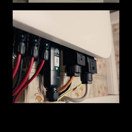
M+S Solar
Ihr Solar & PV
für
GmbH
Profi
Herborn