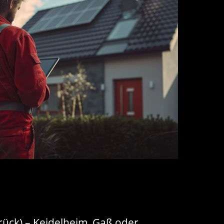
srück) – Keidelheim, Gaß oder