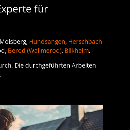
xperte für
 Molsberg,
Hundsangen
,
Herschbach
od,
Berod (Wallmerod)
,
Bilkheim
.
durch. Die durchgeführten Arbeiten
.