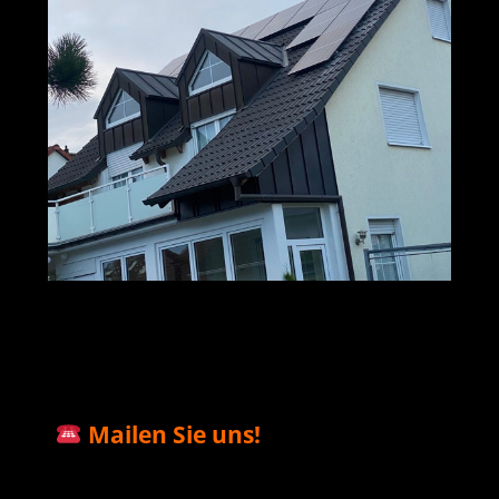
M+S Solar
Ihr Solar & PV
für Neu
GmbH
Profi
Isenburg
Mailen Sie uns!