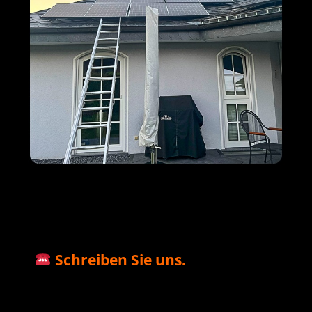
M+S Solar
Ihr Solar & PV
für
GmbH
Profi
Niederhofen
Schreiben Sie uns.