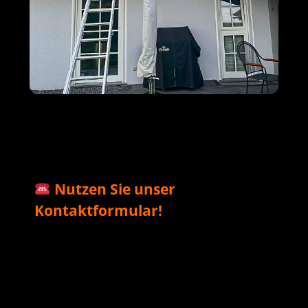
M+S Solar
Ihr Solar & PV
für
GmbH
Profi
Riesweiler
Nutzen Sie unser
Kontaktformular!