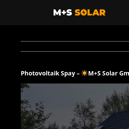
Zum
Inhalt
springen
Photovoltaik Spay –
M+S Solar G