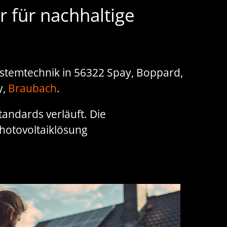
r für nachhaltige
Systemtechnik in 56322 Spay, Boppard,
y,
Braubach
.
tandards verläuft. Die
Photovoltaiklösung