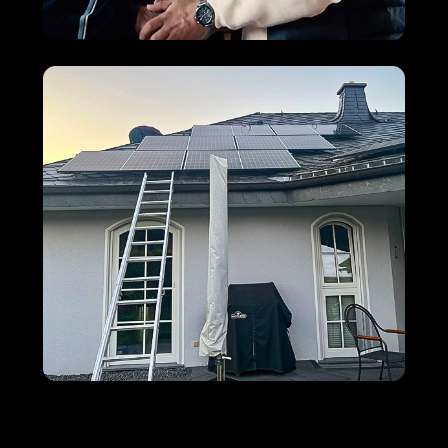
M+S Solar
Ihr Solar & PV
für
GmbH
Profi
Steinen