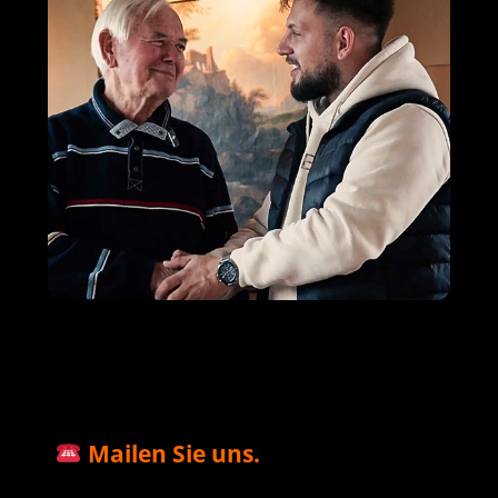
M+S Solar
Ihr Solar & PV
für
GmbH
Profi
Westerburg
Mailen Sie uns.