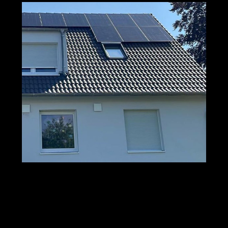
M+S Solar
Ihr Solar & PV
für
GmbH
Profi
Wiesbaden