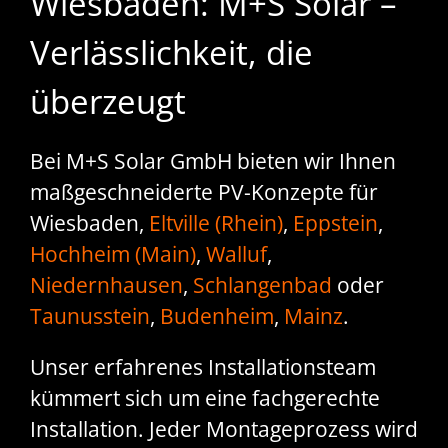
Wiesbaden: M+S Solar –
Verlässlichkeit, die
überzeugt
Bei M+S Solar GmbH bieten wir Ihnen
maßgeschneiderte PV-Konzepte für
Wiesbaden,
Eltville (Rhein)
,
Eppstein
,
Hochheim (Main)
,
Walluf
,
Niedernhausen
,
Schlangenbad
oder
Taunusstein
,
Budenheim
,
Mainz
.
Unser erfahrenes Installationsteam
kümmert sich um eine fachgerechte
Installation. Jeder Montageprozess wird