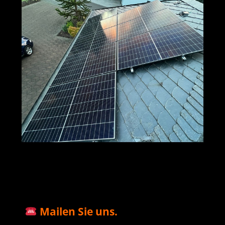
M+S Solar
Ihr Solar & PV
in
GmbH
Profi
Ensheim
Mailen Sie uns.