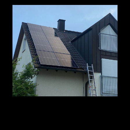
M+S Solar
Ihr Solar & PV
in
GmbH
Profi
Gebroth