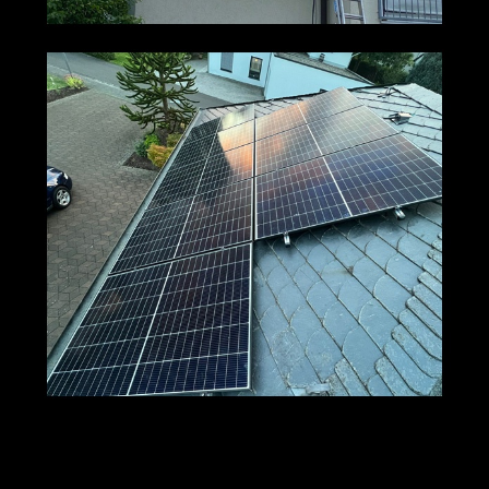
M+S Solar
Ihr Solar & PV
in
GmbH
Profi
Geisenheim