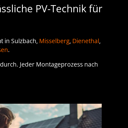
ssliche PV-Technik für
t in Sulzbach,
Misselberg
,
Dienethal
,
sen
.
n durch. Jeder Montageprozess nach