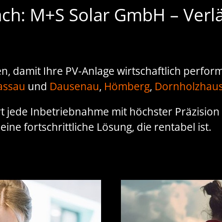
ach: M+S Solar GmbH – Verlä
 damit Ihre PV-Anlage wirtschaftlich perform
assau
und
Dausenau
,
Hömberg
,
Dornholzhau
t jede Inbetriebnahme mit höchster Präzisio
ine fortschrittliche Lösung, die rentabel ist.