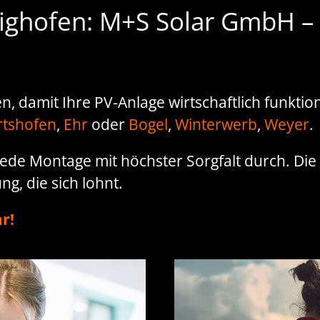
ghofen: M+S Solar GmbH – Ih
 damit Ihre PV-Anlage wirtschaftlich funktio
tshofen
,
Ehr
oder
Bogel
,
Winterwerb
,
Weyer
.
ede Montage mit höchster Sorgfalt durch. Di
g, die sich lohnt.
r!