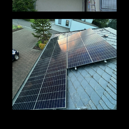
M+S Solar
Ihr Solar & PV
für Klein-
GmbH
Profi
Winternheim